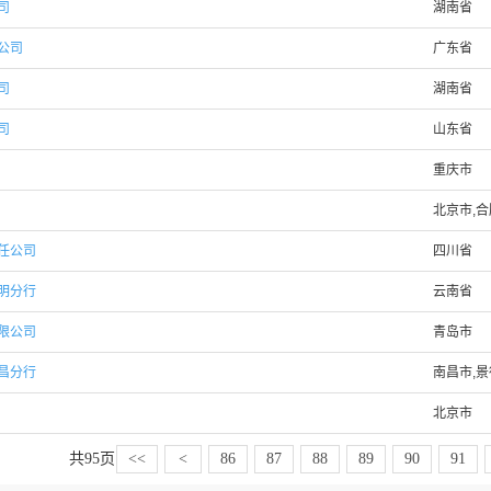
司
湖南省
公司
广东省
司
湖南省
司
山东省
重庆市
北京市,合
任公司
四川省
明分行
云南省
限公司
青岛市
昌分行
南昌市,景
北京市
共
95
页
<<
<
86
87
88
89
90
91