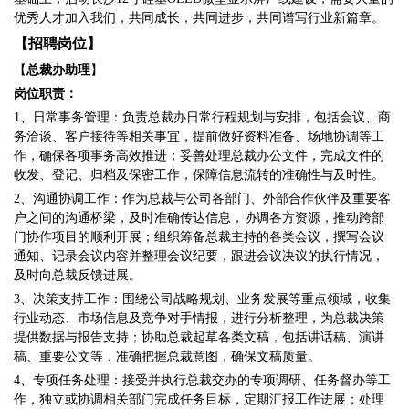
优秀人才加入我们，共同成长，共同进步，共同谱写行业新篇章。
【招聘岗位】
【
总裁办助理
】
岗位职责：
1、日常事务管理：负责总裁办日常行程规划与安排，包括会议、商
务洽谈、客户接待等相关事宜，提前做好资料准备、场地协调等工
作，确保各项事务高效推进；妥善处理总裁办公文件，完成文件的
收发、登记、归档及保密工作，保障信息流转的准确性与及时性。
2、沟通协调工作：作为总裁与公司各部门、外部合作伙伴及重要客
户之间的沟通桥梁，及时准确传达信息，协调各方资源，推动跨部
门协作项目的顺利开展；组织筹备总裁主持的各类会议，撰写会议
通知、记录会议内容并整理会议纪要，跟进会议决议的执行情况，
及时向总裁反馈进展。
3、决策支持工作：围绕公司战略规划、业务发展等重点领域，收集
行业动态、市场信息及竞争对手情报，进行分析整理，为总裁决策
提供数据与报告支持；协助总裁起草各类文稿，包括讲话稿、演讲
稿、重要公文等，准确把握总裁意图，确保文稿质量。
4、专项任务处理：接受并执行总裁交办的专项调研、任务督办等工
作，独立或协调相关部门完成任务目标，定期汇报工作进展；处理