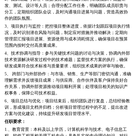
发、测试、设计等人员；合理分配工作任务，明确团队成员职责与
分工，定期组织团队会议，及时沟通项目进展与问题，营造高效协
作的团队氛围。
3、项目执行与监控：把控项目整体进度，依据计划跟踪项目执行情
况，及时识别潜在风险与问题，制定应对措施并推动解决；定期向
管理层汇报项目进展、资源使用与成本消耗情况，确保项目在预算
范围内按时交付高质量成果。
4、技术协调与指导：参与关键技术问题的讨论与决策，协调内外部
技术资源解决研发过程中的技术难题；监督技术方案的执行，确保
研发成果符合技术标准与质量要求，组织技术成果的评审与验收。
5、 跨部门与外部协作：与市场、销售、生产等部门密切沟通，准确
理解需求并反馈项目成果；与供应商、合作伙伴及客户保持良好合
作关系，协调外部资源推动项目顺利开展；处理项目相关的知识产
权事务，保障公司技术权益。
6、项目总结与优化：项目结束后，组织团队进行复盘，总结经验教
训，形成项目文档并归档；分析项目管理过程中的不足，提出改进
方案与优化建议，持续提升研发项目管理水平。
任职要求：
1.、教育背景：本科及以上学历，计算机科学与技术、电子信息工
程、软件工程等相关理工科专业；具备扎实的专业理论知识，对行