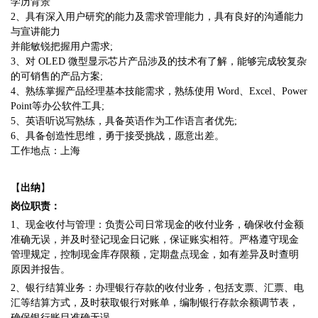
学历背景
2、具有深入用户研究的能力及需求管理能力，具有良好的沟通能力
与宣讲能力
并能敏锐把握用户需求
;
3、对 OLED 微型显示芯片产品涉及的技术有了解，能够完成较复杂
的可销售的产品方案;
4、熟练掌握产品经理基本技能需求，熟练使用 Word、Excel、Power
Point等办公软件工具;
5、英语听说写熟练，具备英语作为工作语言者优先;
6、具备创造性思维，勇于接受挑战，愿意出差。
工作地点：上海
【
出纳
】
岗位职责：
1、现金收付与管理：负责公司日常现金的收付业务，确保收付金额
准确无误，并及时登记现金日记账，保证账实相符。严格遵守现金
管理规定，控制现金库存限额，定期盘点现金，如有差异及时查明
原因并报告。
2、银行结算业务：办理银行存款的收付业务，包括支票、汇票、电
汇等结算方式，及时获取银行对账单，编制银行存款余额调节表，
确保银行账目准确无误。