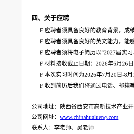
四、关于应聘
F
应聘者须具备良好的教育背景，成
F
应聘者须具备良好的英文能力，能
F
应聘者须将电子简历以
“202
7
届实习
F
材料接收截止日期：
20
26
年
6月
26
日
F
本次实习时间为
202
6
年
7月
20
日
-8月
F
收到简历后我们将通过电话、邮箱
公司地址：陕西省西安市高新技术产业开
公司网址：
www.chinahualueng.com
联系人：
李
老师
、
吴老师