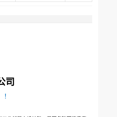
！
公司
！！