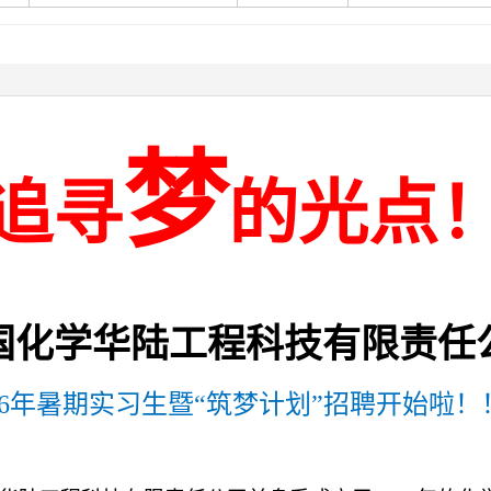
梦
追寻
的光点
国化学
华陆工程科技有限责任
6
年暑期实习生暨
“
筑梦计划
”
招聘开始啦！