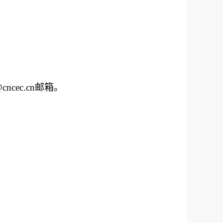
cncec.cn
邮箱
。