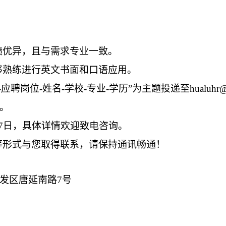
绩优异，且与需求专业一致
。
够熟练进行英文书面和口语应用
。
-应聘岗位-姓名-学校-专业-学历”为主题投递至
hualuhr@
。
7
日，具体详情欢迎致电咨询
。
等形式与您取得联系，请保持通讯畅通！
发区唐延南路
7号