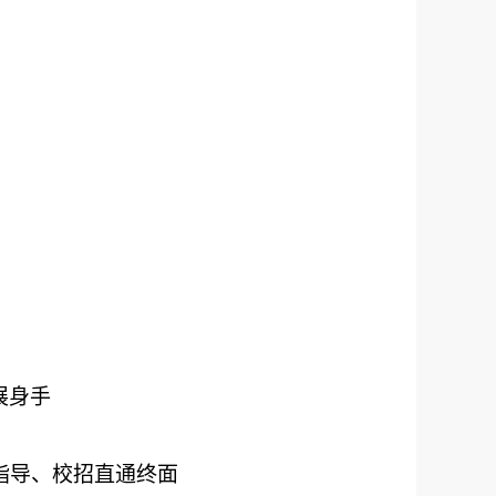
展身手
指导、
校招直通终面