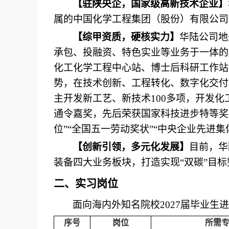
【驻陕央企，
国家级高新技术企业
】
属的中国化学工程集团（股份）有限公司
【综甲资质，
硬核实力
】
华陆公司地
承包、投融资、特色实业等业务于一体的
化工化学工程中心站、博士后科研工作站
势，在技术创新、工程转化、数字化交付
主开发新工艺、新技术100多项，开发化
通令嘉奖，先后荣获国家科技进步特等奖2
位
”
“全国五一劳动奖状”
“
中央企业先进集
【创新引领，多元化发展】
目前，华
装备四大业务板块，打造实现
“双碳”目
二、实习岗位
面向海内外知名院校
202
7
届毕业生进
序号
岗位
所需