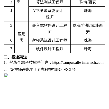
类
3
算法测试
工程师
珠海/西安
4
ATE测试系统设计
工
珠海
程师
5
嵌入式软件
设计
工程
珠海/广州/深圳/西
师
安
应用
6
类
射频
系统设计
工程
师
珠海
7
硬件
设计
工程师
珠海
二、投递渠道
1、登录全志科技招聘门户：
https://campus.allwinnertech.com
2、微信扫码关注《全志科技招聘》公众号