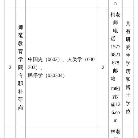
n
柯老
师
具
师
电
有
范
话：
研
教
1577
究
育
0821
生
学
中国史（
0602）、人类学（030
678
学
2
院
303）、
2
邮
历
专
民俗学（
030304）
箱：
和
职
博
mtkj
科
士
yjy
研
学
@12
岗
位
6.co
m
林老