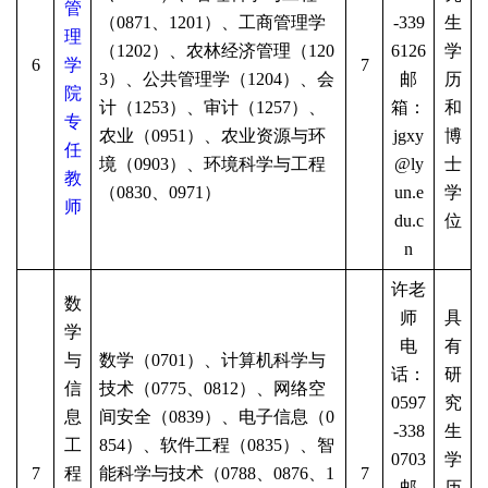
管
（0871、1201）、工商管理学
-339
生
理
（1202）、农林经济管理（120
6126
学
6
学
7
3）、公共管理学（1204）、会
邮
历
院
计（1253）、审计（1257）、
箱：
和
专
农业（0951）、农业资源与环
jgxy
博
任
境（0903）、环境科学与工程
@ly
士
教
（0830、0971）
un.e
学
师
du.c
位
n
许老
数
师
具
学
电
有
与
数学（
0701）、计算机科学与
话：
研
信
技术（0775、0812）、网络空
0597
究
息
间安全（0839）、电子信息（0
-338
生
工
854）、软件工程（0835）、智
0703
学
7
程
能科学与技术（0788、0876、1
7
邮
历