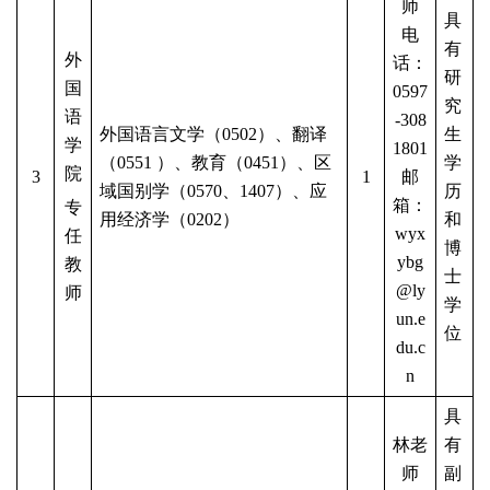
师
具
电
有
外
话：
研
国
0597
究
语
-308
外国语言文学（
0502）、翻译
生
学
1801
（0551 ）、教育（0451）、区
学
院
3
1
邮
域国别学（0570、1407）、应
历
箱：
专
用经济学（0202）
和
wyx
任
博
ybg
教
士
@ly
师
学
un.e
位
du.c
n
具
林老
有
师
副