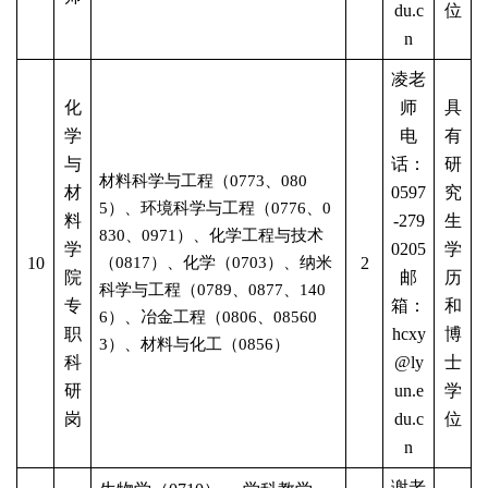
du.c
位
n
凌老
化
师
具
学
电
有
与
话：
研
材料科学与工程（
0773
、
080
材
0597
究
5）、环境科学与工程（0776
、
0
料
-279
生
830
、
0971
）、化学工程与技术
学
0205
学
10
（
0817）、化学（0703）、纳米
2
院
邮
历
科学与工程（0789
、
0877、140
专
箱：
和
6
）、冶金工程（
0806
、
08560
职
hcxy
博
3
）、材料与化工（
0856）
科
@ly
士
研
un.e
学
岗
du.c
位
n
谢老