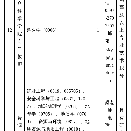
话：
命
高
0597
科
及
-279
学
以
7255
学
12
兽医学（
0906）
1
上
邮
院
专
箱：
专
业
任
sky
技
教
@ly
术
师
un.e
职
du.c
务
n
矿业工程（
0819、
085705
）、
安全科学与工程（
0837、120
梁老
7）、地球物理学（0708）、地
师
具
理学（0705） 、地质学（070
资
电
有
9）、资源与环境（0857）、地
源
话：
研
质资源与地质工程（0818）、