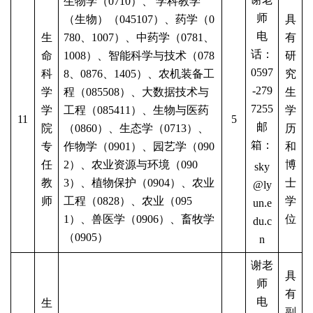
生物学（
0710）、 学科教学
师
（生物）（045107）、药学（0
具
电
生
780、1007）、中药学（0781、
有
话：
命
1008）、
智能科学与技术
（
078
研
0597
科
8、0876、1405）
、
农机装备工
究
-279
学
程
（
085508
）、
大数据技术与
生
7255
学
工程
（
085411
）、
生物与医药
学
11
5
邮
院
（
0860）、生态学（0713）、
历
箱：
专
作物学（0901）、园艺学（090
和
任
2）、农业资源与环境（090
博
sky
教
3）、植物保护（0904）、农业
士
@ly
师
工程（0828）、农业（095
学
un.e
1）、兽医学（0906）、畜牧学
位
du.c
（0905）
n
谢老
具
师
有
电
生
副