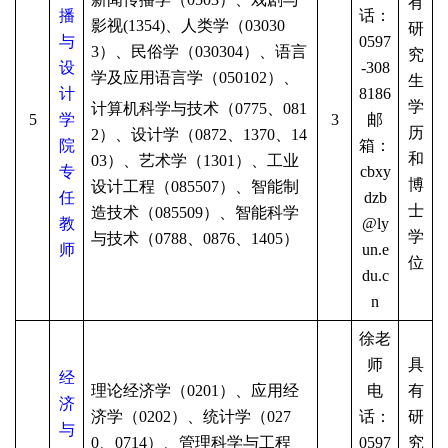
有
播
话：
影视(1354)、人类学（03030
研
与
0597
3）、民俗学（030304）、语言
究
设
-308
学及应用语言学（050102）、
生
计
8186
学
计算机科学与技术（
0775、081
5
学
3
邮
历
2）、设计学（0872、1370、14
院
箱：
和
03）、艺术学（1301）、工业
专
cbxy
博
设计工程（085507）、智能制
任
dzb
士
造技术（085509）、智能科学
教
@ly
学
与技术（0788、0876、1405）
师
un.e
位
du.c
n
徐老
师
具
经
理论经济学（
0201）、应用经
电
有
济
济学（0202）、统计学（027
话：
研
与
0、0714）、管理科学与工程
0597
究