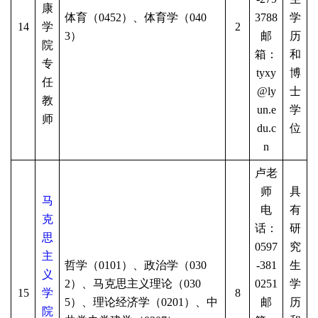
康
体育（
0452）、体育学（040
3788
学
14
学
2
3）
邮
历
院
箱：
和
专
tyxy
博
任
@ly
士
教
un.e
学
师
du.c
位
n
卢老
师
具
马
电
有
克
话：
研
思
0597
究
主
哲学（
0101）、政治学（030
-381
生
义
2）、马克思主义理论（030
0251
学
15
学
8
5）、理论经济学（0201）、中
邮
历
院