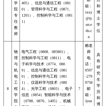
学
405）、信息与通信工程（081
箱：
和
院
0）、管理科学与工程（0871、
sxxy
博
专
1201）、控制科学与工程（081
@ly
士
任
1）
un.e
学
教
du.c
位
师
n
赖老
物
电气工程（
0808、085801）、
师
具
理
控制科学与工程（0811）、电
电
有
与
子科学与技术（0774、080
话：
研
机
9）、信息与通信工程（081
0597
究
电
0）、控制科学与工程（081
-279
生
工
1）、仪器科学与技术（080
9758
学
8
程
4）、光学工程（0803）、电子
7
邮
历
学
信息（0854）智能科学与技术
箱：
和
院
（0788、0876、1405）、机械
lyun
博