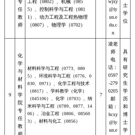
专
工程（0802）、机械（085
wjxy
士
任
5）、控制科学与工程（081
@ly
学
教
1）、动力工程及工程热物理
un.e
位
师
（0807）、物理学（0702）
du.c
n
凌老
师
具
化
电
有
学
话：
研
材料科学与工程（
0773
、
080
与
0597
究
5）、环境科学与工程（0776
、
0
材
-279
生
830
、
0971
）、化学工程与技术
料
0205
学
（
0817）、学科教学（化学）
9
学
7
（045106）、化学（0703）、纳
邮
历
院
米科学与工程（0789
、
0877、14
箱：
和
专
06
）、冶金工程（
0806
、
08560
hcxy
博
任
3
）、材料与化工（
0856）
@ly
士
教
un.e
学
师