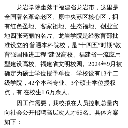
龙岩学院
坐落于福建省龙岩市，这里是
全国著名革命老区、原中央苏区核心区，拥
有红色圣地、客家祖地、生态福地、创业宝
地四张亮丽的名片。龙岩学院
是经教育部批
准设立的
普通本科院校，是
“十四五”时期“教
育强国推进工程”建设高校、福建省一流应用
型建设高校、福建省文明校园。2024年9月被
确定为硕士学位授予单位
。
学校
设有
13个二
级学院，42个本科专业
、
3
个硕士学位授权
点
，
有
在校
生
1.6
万
余
人。
因工作需要，
我校
拟在人员控制总量内
向社会公开招聘高层次人才
65名。具体方案
如下：