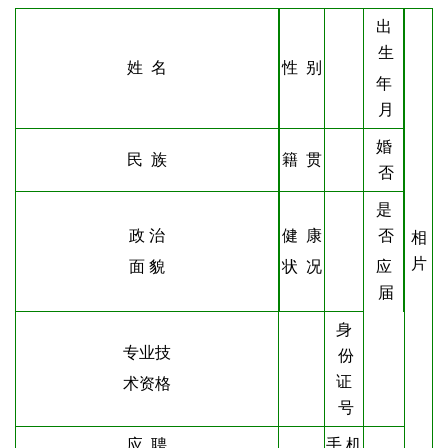
出
生
姓
名
性
别
年
月
婚
民
族
籍
贯
否
是
政
治
健
康
否
相
片
面
貌
状
况
应
届
身
专业技
份
证
术资格
号
应
聘
手
机