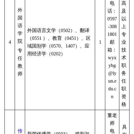
电
高
外
话：
及
国
0597
以
语
-308
上
外国语言文学（
0502）、翻译
学
1801
专
（0551 ）、教育（0451）、区
院
4
1
邮
业
域国别学（0570、1407）、应
箱：
技
专
用经济学（0202）
wyx
术
任
ybg
职
教
@ly
务
师
un.e
任
du.c
职
n
资
格
董老
师
具
传
电
新闻传播学（
0503）、戏剧与