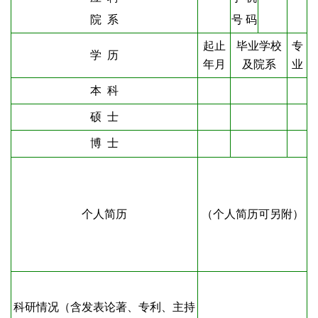
院
系
号
码
起止
毕业学校
专
学
历
年
月
及院系
业
本
科
硕
士
博
士
个人简历
（个人简历可另附）
科研情况（含发表论著、专利、主持