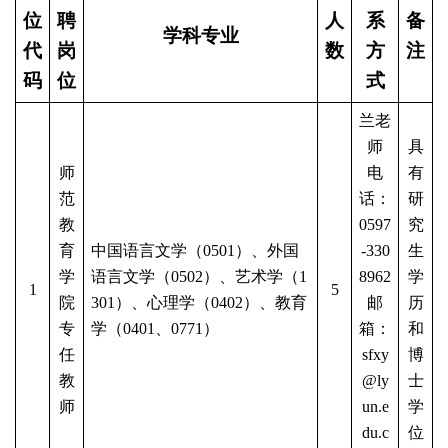
位
聘
人
系
备
学科专业
代
岗
数
方
注
码
位
式
兰老
师
具
师
电
有
范
话：
研
教
0597
究
育
中国语言文学（
0501）、外国
-330
生
学
语言文学（0502）、艺术学（1
8962
学
1
5
院
301）、心理学（0402）、教育
邮
历
专
学（0401、0771）
箱：
和
任
sfxy
博
教
@ly
士
师
un.e
学
du.c
位