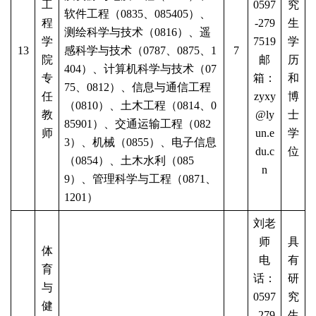
工
0597
究
软件工程（0835、085405）、
程
-279
生
测绘科学与技术（0816）、遥
学
7519
学
13
感科学与技术（0787、0875、1
7
院
邮
历
404）、计算机科学与技术（07
专
箱：
和
75、0812）、信息与通信工程
任
zyxy
博
（0810）、土木工程（0814、0
教
@ly
士
85901）、交通运输工程（082
师
un.e
学
3）、机械（0855）、电子信息
du.c
位
（0854）、土木水利（085
n
9）、管理科学与工程（0871、
1201）
刘老
师
具
体
电
有
育
话：
研
与
0597
究
健
-279
生