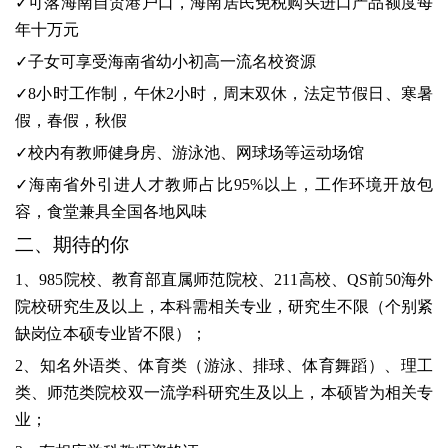
✓可落海南自贸港户口，
海南居民
免税购买进口产品
额度每
年十万元
✓
子女
可享受
海南省
幼小初高
一流
名校资源
✓
8
小时工作制，
午休
2小时，周末
双休，
法定节假日、寒暑
假，春假，秋假
✓
校内有教师健身房、游泳池、网球场等运动场馆
✓
海南省外引进人才
教师占比
9
5
%以上
，
工作环境开放包
容，食堂兼具
全国
各地风味
二、期待的你
1、985院校、教育部直属师范院校、211高校、
QS
前
50
海外
院校研究生及以上，本科需相关专业，研究生不限（个别紧
缺岗位本硕专业皆不限）；
2、
知名外语类、体育类
（游泳、排球、体育舞蹈）
、
理工
类
、师范类院校双一流学科
研究生及以上，本硕皆为相关专
业；