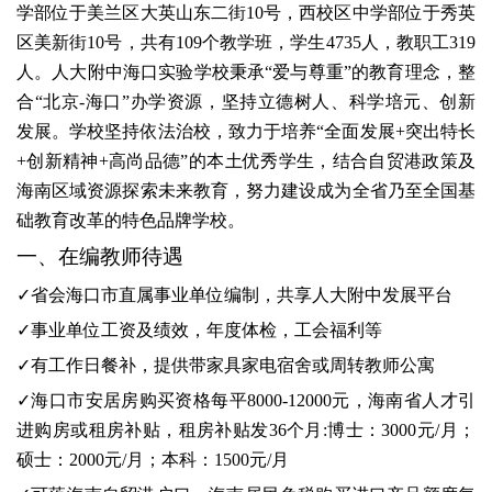
学部
位于美兰区大英山东二街
10号，西校区
中学部
位于秀英
区美新街
10号，共有
109
个教学班，学生
4735
人，
教职工
319
人。
人大附中海口实验学校秉承
“爱与尊重”的教育理念，整
合“北京-海口”办学资源，坚持立德树人、科学培元、创新
发展。学校坚持依法治校，致力于培养“全面发展+突出特长
+创新精神+高尚品德”的本土优秀学生，结合自贸港政策及
海南区域资源探索未来教育，努力建设成为全省乃至全国基
础教育改革的特色品牌学校。
一、在编教师待遇
✓
省会
海口
市
直属事业单位编制
，
共享人大附中发展平台
✓事业单位工资
及
绩效
，
年度体检，工会福利
等
✓有
工作日
餐补，提供带家具家电宿舍或
周转
教师公寓
✓
海口市安居房购买资格每平
8000-12000元，海南省
人才引
进购房或租房补贴
，
租房补贴
发
36个月
:博士：3000元/月；
硕士：2000元/月；本科：1500元/月