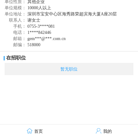
单位性质：
其他企业
建立废物处理合作关系，循环再造钴、镍、锂、铜、钨、金、银、
单位规模：
10000人以上
铂、钯、铑、镓、锗、铟、稀土等30余种稀缺资源，年回收处理退
单位地址：
深圳市宝安中心区海秀路荣超滨海大厦A座20层
役动力电池与电子废弃物各占中国总量的10%以上，年回收的镍资源
联系人：
谢女士
占中国原镍开采量的20%以上，回收利用的钴资源超过中国原钴开采
手机：
0755-3****081
量的350%，回收的钨资源占中国原钨开采量的6%以上，被中国政府
电话：
1****842446
先后授予中国国家循环经济教育示范基地、国家生态环境科普基
邮箱：
gem***@***.com.cn
地、全国中小学环境教育社会实践基地、国家绿色工厂、国家城市
邮编：
518000
矿山示范基地等国家荣誉，并斩获2018年达沃斯“全球循环经济跨国
公司奖”与2020年保尔森可持续发展绿色创新奖，被作为全球废物再
在招职位
生成功案例载入世界知名《自然》杂志，被联合国列为有机物
（VOCs）污染减排示范企业，公司进入了世界循环经济的领袖级企
暂无职位
业平台，让中国循环经济水平走向世界。 公司积极对接国家新一轮
大规模设备更新与消费品以旧换新战略，先后与京东、美的、广
汽、松下等企业集团签署合作协议，在国家新一轮设备更新与消费
品以旧换新战略中担当核心回收企业责任，把握万亿市场机遇。在
印尼，格林美建成“科技+智慧+绿色”镍资源新能源原料高技术产业
园、印尼第一个世界领先的冶金技术与新能源材料工程技术创新中
心、世界第一个镍资源工业博物馆和中印尼首个联合研究实验室，
并联合印尼政府与中南大学，为印尼批量培养矿业工程硕士、博士
等高级人才，成功打造中印尼两国认同的"科技+文化"柔性力量出海
模式，成为中印尼科技文化交流合作的亮点工程。未来，格林美将
首页
我的
坚守“城市矿山开采+新能源材料制造”的绿色产业战略，同全球上下