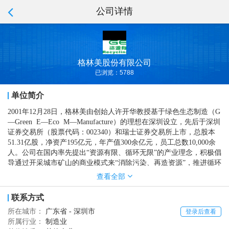
公司详情
格林美股份有限公司
已浏览：5788
单位简介
2001年12月28日，格林美由创始人许开华教授基于绿色生态制造（G
—Green E—Eco M—Manufacture）的理想在深圳设立，先后于深圳
证券交易所（股票代码：002340）和瑞士证券交易所上市，总股本
51.31亿股，净资产195亿元，年产值300余亿元，员工总数10,000余
人。公司在国内率先提出“资源有限、循环无限”的产业理念，积极倡
导通过开采城市矿山的商业模式来“消除污染、再造资源”，推进循环
型社会的发展，遏制全球温室效应，是世界开采城市矿山的领导者
查看全部
与世界新能源产业的推动者，是世界领先的废物循环产业集团、世
界新能源行业的核心供应商与中国循环经济领军企业。借助中国以
联系方式
及全球资本市场的力量，公司在中国11省市以及在南非、韩国、印
所在城市：
广东省 - 深圳市
登录后查看
尼等地建设了19个废物循环处理工厂与新能源材料制造工厂，绿色
所属行业：
制造业
发展的足迹辐射世界、覆盖中国40%以上国土面积，与超过5亿人口