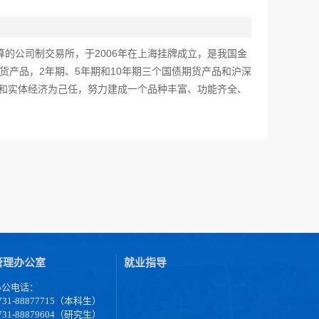
的公司制交易所，于2006年在上海挂牌成立，是我国金
期货产品，2年期、5年期和10年期三个国债期货产品和沪深
场和实体经济为己任，努力建成一个品种丰富、功能齐全、
管理办公室
就业指导
办公电话：
731-88877715（本科生）
731-88879604（研究生）