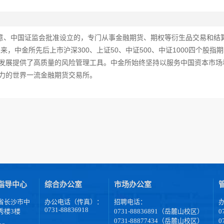
意、中国证监会批准设立的，专门从事金融期货、期权等衍生品交易和结算
来，中金所先后上市沪深300、上证50、中证500、中证1000四个股指
稳定发展提供了高质量的风险管理工具。中金所始终坚持以服务中国资本市
力的世界一流金融期货交易所。
指导中心
综合办公室
市场办公室
省长沙市中
办公电话（传真）：
招聘电话：
0731-88836918
秀楼3楼
0731-88836891（岳麓山校区）
0
0731-88877434（岳麓山校区）
0