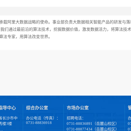
承载阿里大数据战略的使命。事业部负责大数据相关智能产品的研发与落地
，我们通过最前沿的算法技术，挖掘数据价值，激发数据活力，将算法技
算法专家，用算法改变世界。
指导中心
综合办公室
市场办公室
省长沙市中
办公电话（传真）：
招聘电话：
0731-88836918
秀楼3楼
0731-88836891（岳麓山校区）
0
0731-88877434（岳麓山校区）
0