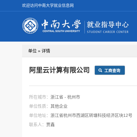
欢迎访问中南大学就业信息网
单位 » 详情
阿里云计算有限公司
工商查询
所在城市：
浙江省 - 杭州市
单位性质：
其他企业
单位地址：
浙江省杭州市西湖区转塘科技经济区块12号
联系人：
贾鑫