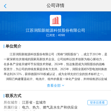
公司详情
江苏润阳新能源科技股份有限公司
已浏览：4098
单位简介
江苏润阳新能源科技股份有限公司（简称“润阳股份”），成立于2013年，是
一家深耕光伏领域的国家高新技术企业。公司始终以技术创新为核心驱动力，
在多条产业链关键环节实现技术突破。2024年，悦达集团成为润阳股份的战略
投资方，为公司的持续发展提供有力支持。2025年，润阳全面积N型电池转换效
率达到26.55%，获得德国ISFH权威认证，成为全球光伏行业的技术标杆之一。
润阳已构建覆盖硅片、电池片、组件的垂直一体化产业链，并持续推进以盐城
为核心的全球化产能布局，生产基地辐射中国、美国、泰国、越南等多个国
查看全部
家，形成规模化、高效化、可持续的制造与全球供应链体系。
依托领先的技术研发实力、可靠的产品质量与完善的全球产业布局，润阳
联系方式
持续为全球可再生能源项目提供高可靠性、高效率的光伏产品与智慧能源解决
所在城市：
江苏省 - 盐城市
登录后查看
方案。公司积极推动绿色能源的规模化应用与能源结构转型，致力于携手全球
所属行业：
电力、热力、燃气及水生产和供应业
合作伙伴，共建可持续发展的零碳未来。