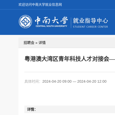
欢迎访问中南大学就业信息网
招聘会 » 详情
粤港澳大湾区青年科技人才对接会—
具体时间：
2024-04-20 09:00 — 2024-04-20 12:00
详情：