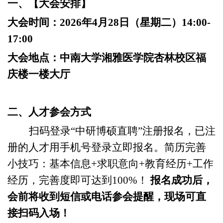
一、
【
大会安排
】
大会时间：
202
6
年
4
月
28
日（星期
二
）
14:00-
17:00
大会地点：
中南大学湘雅医学院杏林校区福
庆楼一楼大厅
二、
人才参会方式
扫码登录
“中研博硕直聘”
注册报名，已注
册的人才
用手机号
登录
立即
报名
。
简历完善
小技巧：基本信息
+求职意向+教育经历+工作
经历，完善度即可达到100%！
报名成功
后
，
会前将收到短信或电话参会提醒，现场
可直
接扫码入场
！