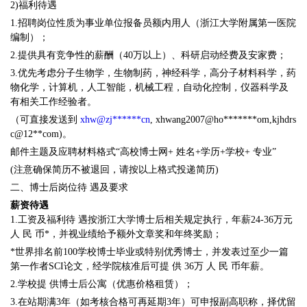
2)福利待遇
1.招聘岗位性质为事业单位报备员额内用人（浙江大学附属第一医院
编制）；
2.提供具有竞争性的薪酬（40万以上）、科研启动经费及安家费；
3.优先考虑分子生物学，生物制药，神经科学，高分子材料科学，药
物化学，计算机，人工智能，机械工程，自动化控制，仪器科学及
有相关工作经验者。
（可直接发送到
xhw@zj******cn
, xhwang2007@ho*******om,kjhdrs
c@12**com)。
邮件主题及应聘材料格式“高校博士网+ 姓名+学历+学校+ 专业”
(注意确保简历不被退回，请按以上格式投递简历)
二、博士后岗位待 遇及要求
薪资待遇
1.工资及福利待 遇按浙江大学博士后相关规定执行，年薪24-36万元
人 民 币*，并视业绩给予额外文章奖和年终奖励；
*世界排名前100学校博士毕业或特别优秀博士，并发表过至少一篇
第一作者SCI论文，经学院核准后可提 供 36万 人 民 币年薪。
2.学校提 供博士后公寓（优惠价格租赁）；
3.在站期满3年（如考核合格可再延期3年）可申报副高职称，择优留