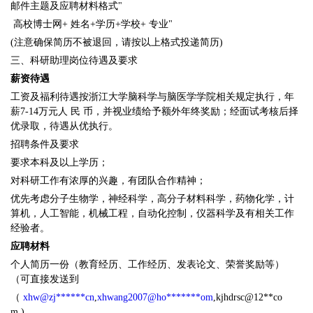
邮件主题及应聘材料格式"
高校博士网+ 姓名+学历+学校+ 专业"
(注意确保简历不被退回，请按以上格式投递简历)
三、科研助理岗位待遇及要求
薪资待遇
工资及福利待遇按浙江大学脑科学与脑医学学院相关规定执行，年
薪7-14万元人 民 币，并视业绩给予额外年终奖励；经面试考核后择
优录取，待遇从优执行。
招聘条件及要求
要求本科及以上学历；
对科研工作有浓厚的兴趣，有团队合作精神；
优先考虑分子生物学，神经科学，高分子材料科学，药物化学，计
算机，人工智能，机械工程，自动化控制，仪器科学及有相关工作
经验者。
应聘材料
个人简历一份（教育经历、工作经历、发表论文、荣誉奖励等）
（可直接发送到
（
xhw@zj******cn
,
xhwang2007@ho*******om
,kjhdrsc@12**co
m )。