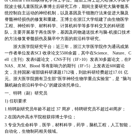
of Central Florida获得化学博士学位。随后王博士进入哈佛大学医学
院波士顿儿童医院从事博士后研究工作，期间主要研究大脑脊髓系
统控制自主运动的神经机制，以及基因及干细胞疗法来促进大脑及
脊髓神经损伤的修复和重建。王博士在浙江大学组建了由生物医学
工程、神经科学、材料科学、计算机科学等多学科交叉的科研团
队，主要开展基于再生医学，基因及药物递送技术与脑-机接口技术
的方法修复脊髓损伤及脑卒中方面的前沿科学研究。
浙大医学院研究平台：近三年，浙江大学医学院作为通讯或第
一作者单位发表SCI 收录论文5500余篇，其中在Science、 Nature、C
ell（主刊）发表6篇论文，CNS子刊（IF>10）发表30多篇论文，在P
NAS、JEM、Blood 等有影响力的期刊（IF>5）上发表近600篇论
文，主持国家/省部级科研课题1712项，到款科研经费超过17.01 亿
元。浙大医学院拥有卫生部“医学神经生物学重点实验室”，是 “脑与
脑机融合前沿科学中心”的建设依托单位。
一、特聘（副）研究员
1) 任职要求
1.特聘副研究员年龄不超过 37 周岁，特聘研究员不超过40周岁；
2.在国内外高水平院校获得博士学位；
3.专业为生命科学，医学，材料科学，药学，脑机工程，人工智能，
自动化，生物制药相关领域。