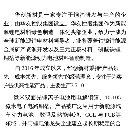
华创新材是一家专注于铜箔研发与生产的企
业，由华友
控股集团
设立。华友控股集团作为新能
源锂电材料绿色制造一体化头部企业，
致力于成为
全球新能源锂电材料领导者，业务覆盖钴镍锂能源
金属矿产资源开发以及三元正极材料、磷酸铁锂、
铜箔等新能源动力电池材
料智能制造。
自
2016
年成立以来，华创新材秉持
“产品领
先、成本领先、服
务领先
”的经营理念，专注于为客
户提供高性能产品，主要生产3.5-10
微米双面光锂离子电池用电解铜箔、
10-10
5
微米电子电路铜箔。产
品被广泛应用于新能源汽
车动力电池、数码及储能电池、
CCL
与
PCB
等
领域，并与锂电池龙头企业建立起长期稳定的合