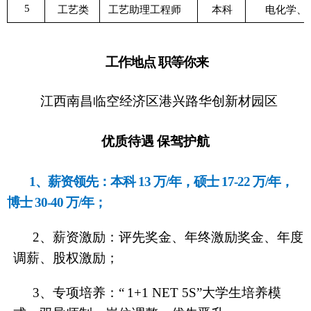
5
工艺类
工艺助理工程师
本科
电化学、
工作地点
职等你来
江西南昌临空经济区港兴路华创新材园区
优质待遇
保驾护航
1、薪资领先：本科
13
万
/年，硕士
17-22
万
/年，
博士
30-40
万
/年；
2、薪资激励：评先奖金、年终激励奖金、年度
调薪、股权激励；
3、专项培养：“
1+1 NET 5S”大学生培养模