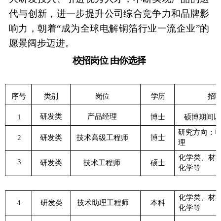
代与创新，进一步提升公司综合竞争力和品牌影
响力，朝着
“成为全球电解铜箔行业一流企业”的
愿景阔步迈
进。
校招岗位
由你选择
序号
类别
岗位
学历
招
研发类
产品经理
1
博士
硕博期间以
研究方向：
2
研发类
技术高级工程师
博士
理
化学类、材
3
研发类
技术工程师
硕士
化学等
化学类、材
4
研发类
技术助理工程师
本科
化学等