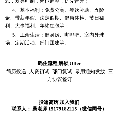
式，双导师制，岗位调
整，优先晋升；
4、基本福利：免费公寓、餐饮补助、五险一
金、带薪年假、法定假期、健康体检、节日福
利、大事福利、年终红包等；
5、工余生活：健身房、咖啡吧、室内外球
场、定期活动、部门团建
等。
码住流程
解锁
Offer
简历投递
--人资初试--部门复试--录用通知发放--三
方协议签订
投递简历
加入我们
联系人：
吴老师
15179182215（微信同号）