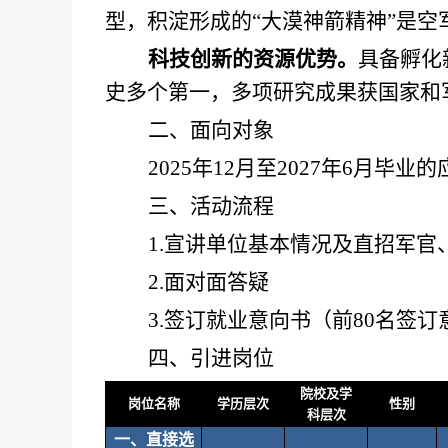
型，积淀形成的
“大漠神箭精神”是空
科技创新的资源优势。
具备孵化
史多个第一，多项研究成果获国家和
二、
面向对象
2025年12月至2027年6月
三、
活动流程
1.宣讲单位基本情况及直招军
2.面对面答疑
3.签订就业意向书（前80名签
四、引进岗位
院校及学
岗位名称
学历层次
性别
科层次
一、直接选