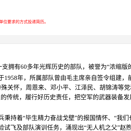
单位要求的方式投递简历。
是一支拥有60多年光辉历史的部队，被誉为“浓缩版
于
1958年，所属部队曾由毛主席亲自签令组建，
特殊关怀，周恩来、邓小平、江泽民、胡锦涛等党
良的传统，履行好历史责任，把空军的武器装备发
兵秉持着
“毕生精力奋战戈壁”的报国情怀、“我
验试飞及部队演训任务，涌现出“无人机之父”赵