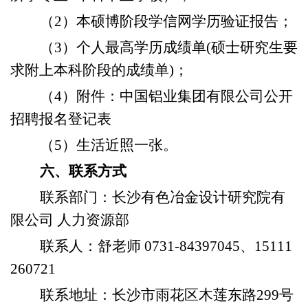
（2）
本硕博阶段学信网学历验证报告；
（3）
个人最高学历
成绩单
(硕士研究生要
求附上本科阶段的成绩单)；
（
4
）
附件：
中国铝业集团有限公司公开
招聘报名登记表
（
5
）生活近照一张。
六、联系方式
联系部门：长沙有色冶金设计研究院有
限公司
人力资源部
联系人：
舒
老师
0731-843970
45
、
15111
260721
联系地址：长沙市雨花区木莲东路
299号