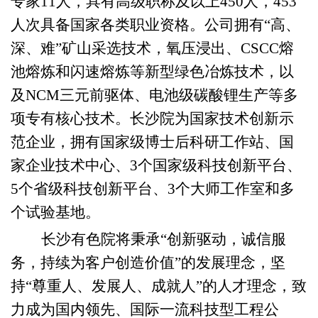
专家
11
人，具有高级职称及以上
450
人，
4
53
人次具备国家各类职业资格。公司拥有
“高、
深、难”矿山采选技术，氧压浸出、CSCC熔
池熔炼和闪速熔炼等新型绿色冶炼技术，以
及NCM三元前驱体、电池级碳酸锂生产等多
项专有核心技术。长沙院为国家技术创新示
范企业，拥有国家级博士后科研工作站、国
家企业技术中心、3个国家级科技创新平台、
5个省级科技创新平台、3个大师工作室和多
个试验基地。
长沙有色院将秉承
“
创新驱动，诚信服
务，持续为客户创造价值
”
的
发展
理念，
坚
持
“尊重人、发展人、成就人”的人才理念，
致
力成为国内领先、国际一流科技型工程公