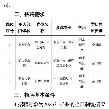
司。
二、招聘需求
岗位
用人部
岗位名
学历性
具体专业
学历
序号
门
/单位
称
质要求
博士
研究员（冶
有色冶金、冶金
1
研发中心
研究
全日制
金方向）
工程
生
硕士
矿山事业
矿业工程、采矿
2
研发设计岗
研究
全日制
部
工程等专业
生
硕士
数智化事
人工智能类、计
3
技术工程师
研究
全日制
业部
算机类
生
三、招聘基本条件
1.招聘对象为202
5
年毕业的全日制统招应