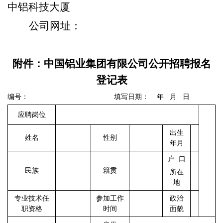
中铝科技大厦
公司网址：
附件：
中国铝业集团
有限
公司公开招聘报名
登记表
编号：
填写日期：
年
月
日
应聘岗位
出生
姓名
性别
年月
户
口
民族
籍贯
所在
地
专业技术任
参加工作
政治
职资格
时间
面貌