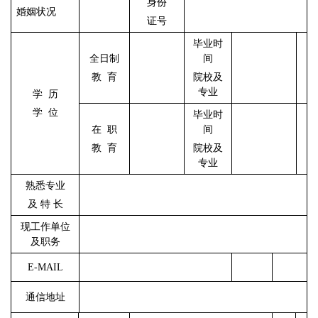
身份
婚姻状况
证号
毕业时
全日制
间
教
育
院校及
专业
学
历
学
位
毕业时
在
职
间
教
育
院校及
专业
熟悉专业
及
特
长
现工作单位
及职务
E-MAIL
通信地址