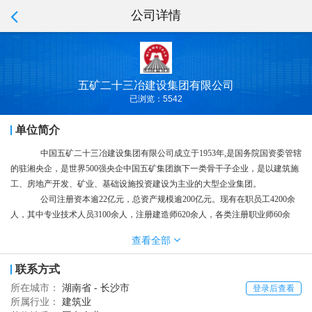
公司详情
五矿二十三冶建设集团有限公司
已浏览：5542
单位简介
中国五矿二十三冶建设集团有限公司成立于1953年,是国务院国资委管辖
的驻湘央企，是世界500强央企中国五矿集团旗下一类骨干子企业，是以建筑施
工、房地产开发、矿业、基础设施投资建设为主业的大型企业集团。
公司注册资本逾
22亿元，总资产规模逾200亿元。现有在职员工4200余
人，其中专业技术人员3100余人，注册建造师620余人，各类注册职业师60余
人，高级职称近300人，中级职称近1000人。公司拥有完善的职业晋升通道和员
查看全部
工培养体系，并于2019
年成立五矿二十三冶知行学院，为企业员工快速成长成
才提供新的助力平台。
联系方式
公司以
“建百年工程，筑传世精品”为企业使命，以“忠信厚德，共创共
所在城市：
湖南省 - 长沙市
登录后查看
赢”为企业宗旨，坚持“整合有限，创造无限”的市场经营理念，致力成为“建设工
所属行业：
建筑业
程系统解决方案服务商”
，实现
“员工发展，客户信赖，社会尊重”的企业愿景。