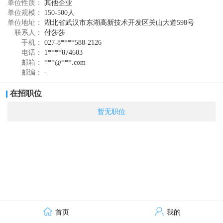
单位性质：
其他企业
全空间 GIS、跨平台GIS、智能 GIS、大数据GIS、全栈开发五大维
单位规模：
150-500人
度20项创新升级。公司始终坚持GIS 科技创新，打造企业核心竞争
单位地址：
湖北省武汉市东湖高新技术开发区关山大道598号
力，凭借技术实力先后荣获国家科技进步二等奖四项 , 三等奖一项，
联系人：
付莎莎
省部级科技进步一等奖五项。
手机：
027-8****588-2126
电话：
1****874603
邮箱：
***@***.com
邮编：
-
在招职位
暂无职位
首页
我的