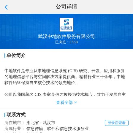
公司详情
武汉中地软件股份有限公司
已浏览：3568
单位简介
中地软件是专业从事地理信息系统 (GIS) 研究、开发、应用和服务
的地理信息平台与空间解决方案提供商。精耕行业三十余年，中地
软件始终保持自主核心技术的领先地位。
公司以我国著名 GIS 专家吴信才教授为技术核心，致力于发展自主
可控且具有国际竞争力的国产 GIS软件 : 从成功研制出“中国第一套
查看全部
可实际应用的彩色地图编辑出版系统 MapCAD”，到率先研制出“中
国具有完全自主知识产权的地理信息系统 MapGIS”；从“引领 GIS 新
联系方式
潮流，创开发模式新纪元的 MapGIS K9”的横空出世 , 到全球首款云
所在城市：
湖北省 - 武汉市
登录后查看
特性 GIS 软件平台 MapGIS 10 的隆重推出。如今 , 中地软件技术再
所属行业：
信息传输、软件和信息技术服务业
升级，推出新一代全空间智能 GIS 平台 MapGIS 10.7，全面提升了