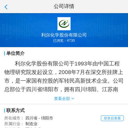
公司详情
利尔化学股份有限公司
已浏览：4730
单位简介
利尔化学股份有限公司于
1993
年由中国工程
物理研究院发起设立，
2008
年
7
月在深交所挂牌上
市，是一家国有控股的军转民高新技术企业。公司
总部位于四川省绵阳市，拥有四川绵阳、江苏南
通、四川广安、湖北荆州、湖南常德、湖南岳阳、
查看全部
河南鹤壁七个生产基地，以及成都研发中心和上海
联系方式
营销中心，公司市值
140
亿，总资产
128
亿，销售
所在城市：
四川省 - 绵阳市
登录后查看
收入
101
亿，现有员工
7500
余人，全国农化行业
所属行业：
制造业