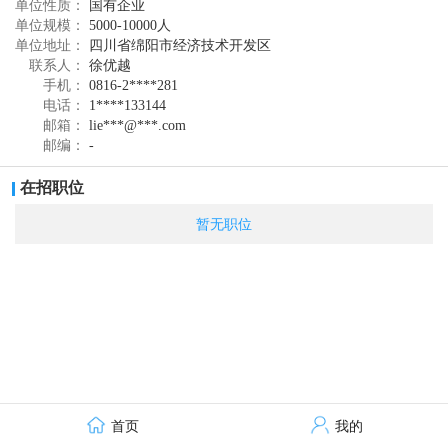
单位性质：
国有企业
销售百强榜排名第八，全球排名第十七，是全球最
单位规模：
5000-10000人
大的草铵膦（精草铵膦）原药和氯代吡啶系列除草
单位地址：
四川省绵阳市经济技术开发区
联系人：
徐优越
剂原药生产和销售企业。
手机：
0816-2****281
公司主要从事高效、安全类农药的研发、生产
电话：
1****133144
邮箱：
lie***@***.com
和销售，产品出口美国、巴西、阿根廷、澳大利亚
邮编：
-
等三十多个国家和地区，与纽发姆、科迪华、巴斯
在招职位
夫、先正达等多家行业内国际顶尖农化企业建立了
长期稳定的战略合作关系。
暂无职位
首页
我的