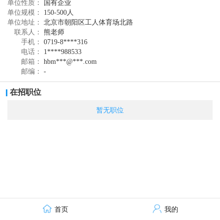
单位性质：
国有企业
科学人才网通过技术、服务及网络招聘商业模
单位规模：
150-500人
单位地址：
北京市朝阳区工人体育场北路
式的创新，避免和其他人 才网站同质化的竞
联系人：
熊老师
争，为用人单位提供信息分类查询、人才招聘
手机：
0719-8****316
电话：
1****988533
宣传、人才简历推荐及筛选、人才测评、项目
邮箱：
hbm***@***.com
式招聘解决方案等专业的人才引进服务。科学
邮编：
-
人才网自2002年4月成立以来，是高端人才引进
在招职位
服务，是在教授、副教授、博士等高层人才中
暂无职位
享有广泛的影响力。科学人才网始终坚持“诚信
至上, 服务为本；放心合作，轻松招聘”的服务
理念，将客户服务及招聘效果作为企业生存和
发展的命脉，客户的所有需求都将被我们重视
并全力以赴努力去实现。
首页
我的