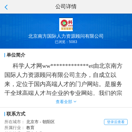
公司详情
北京南方国际人力资源顾问有限公司
已浏览：5083
单位简介
科学人才网ww*************et由北京南方
国际人力资源顾问有限公司主办，自成立以
来，定位于国内高端人才的门户网站。是服务
于全球高端人才与企业的专业网站。我们的宗
旨“用户至上”，我们的口号“构建全球科学人才
查看全部
第一社区”。科学人才网旨在建设以高端人才为
联系方式
主体，互联网络平台为基础，客户招聘效果为
所在城市：
北京市 - 朝阳区
登录后查看
所属行业：
教育
核心，优质服务为 导向的网络招聘服务机构。