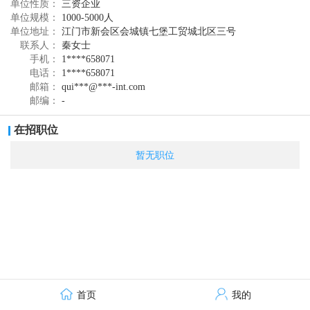
单位性质：
三资企业
无限极致力于为消费者提供高品质的中草药健康产品，截至2024年8
单位规模：
1000-5000人
月，已推出养固健、萃雅、心维雅、植雅、帮得佳、享优乐、优全
单位地址：
江门市新会区会城镇七堡工贸城北区三号
佳、乐姿乐言、轻盈跃和轻意养等品牌，涵盖健康食品、美妆、家
联系人：
秦女士
居用品三大品类，超过200款产品。无限极不断为员工打造成就自
手机：
1****658071
我、协作自如、爽活自在的工作体验，已获得8次“中国杰出雇主”认
电话：
1****658071
证。
邮箱：
qui***@***-int.com
邮编：
-
在招职位
暂无职位
首页
我的