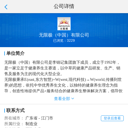
公司详情
无限极（中国）有限公司
已浏览：3229
单位简介
无限极（中国）有限公司是李锦记集团旗下成员，成立于1992年，
是一家立足于健康养生主赛道，以中草药健康产品研发、生产、销
售及服务为主的现代化大型企业。
无限极秉承E(east,东方智慧)+W(west,现代科技)→W(world,传播到世
界)的思想，依托中华优秀养生文化，以独特的健康养生理念为指
导，创造性地提供产品+服务结合的健康养生整体解决方案，倡导饮
食、起居、运动和情志“四合理”的健康生活方式，满足人们多元化、
查看全部
个性化的健康需求。
无限极努力打造产品、品牌、核心技术和平台建设等方面的竞争优
联系方式
势，拥有广东新会、辽宁营口两个生产基地，香港无限极广场、广
所在城市：
广东省 - 江门市
登录后查看
州无限极中心、上海无限极大厦和广州无限极广场等物业，在中国
所属行业：
制造业
内地设有30家分公司、体验中心和近7000家专卖店/体验空间。