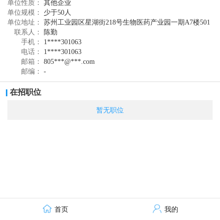
工、哈佛大学医学院等名校的高材生，目前已
单位性质：
其他企业
单位规模：
少于50人
拥有完整的超声成像软件系统，全新的成像算
单位地址：
苏州工业园区星湖街218号生物医药产业园一期A7楼501
联系人：
陈勤
法和探头设计，以及相关的 PCT 专利保护，覆
手机：
1****301063
盖中国，美国，印度和欧盟等国。大量的实验
电话：
1****301063
邮箱：
805***@***.com
室和临床实测数据证明，CSMI的超声成像结果
邮编：
-
明显优于目前市场上商用超声扫描仪器。在国
在招职位
际医学超声会议上的报告影响较大，备受业内
暂无职位
各大公司和专家们的关注。
作为主流医学影像设备之一，超声设备相较
于其他医学影像设备，具有安全无创、无电离
辐射、实时性好、使用成本更低等优势，在临
床应用上具有不可替代性。随着应用领域的不
断拓展和技术水平的不断提升，超声设备应用
首页
我的
范围正在逐步扩大。数据显示，
2015年全球超