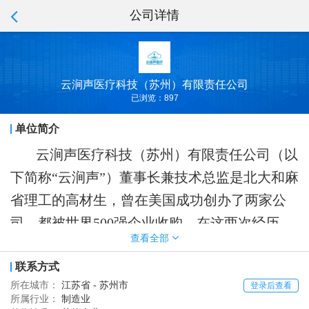
公司详情
云涧声医疗科技（苏州）有限责任公司
已浏览：897
单位简介
云涧声医疗科技（苏州）有限责任公司（以
下简称
“云涧声”）董事长兼技术总监是北大和麻
省理工的高材生，曾在美国成功创办了两家公
司，都被世界500强企业收购。在这两次经历
查看全部
中，他学会了在美国经营初创科技公司。2020
年再次在美国注册CSMI公司，专门研究超声医
联系方式
所在城市：
江苏省 - 苏州市
登录后查看
学成像技术，研发团队实力雄厚，有麻省理
所属行业：
制造业