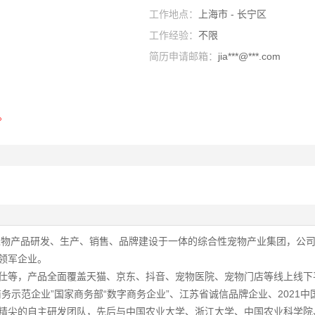
工作地点：
上海市 - 长宁区
工作经验：
不限
简历申请邮箱：
jia***@***.com
。
宠物产品研发、生产、销售、品牌建设于一体的综合性宠物产业集团，公司以
领军企业。
仕等，产品全面覆盖天猫、京东、抖音、宠物医院、宠物门店等线上线下
示范企业”国家商务部“数字商务企业”、江苏省诚信品牌企业、2021中
精尖的自主研发团队，先后与中国农业大学、浙江大学、中国农业科学院