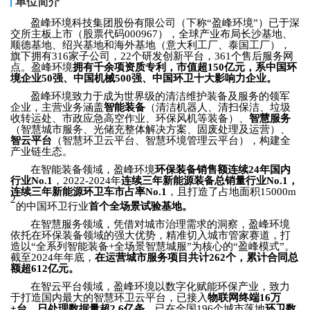
单位简介
盈峰环境科技集团股份有限公司（下称
“盈峰环境”）已于深
交所主板上市（股票代码
000967
），全球产业布局长沙基地、
顺德基地、绍兴基地和海外基地（意大利工厂、泰国工厂），
旗下拥有
316
家子公司，
22
个研发创新平台，
361
个售后服务网
点。盈峰环境
拥有千余项资质专利，市值超
150
亿元，系中国环
境企业
50
强、中国机械
500
强、中国环卫十大影响力企业。
盈峰环境致力于成为世界级的清洁维护装备及服务的领军
企业，主营业务涵盖
智能装备
（清洁机器人、清扫保洁、垃圾
收转运处、市政应急高空作业、环保风机等装备）、
智慧服务
（智慧城市服务、光储充整体解决方案、固废处理及运营）、
智云平台
（智慧环卫云平台、智慧环境管理云平台），构建全
产业链生态。
在智能装备领域，盈峰环境
环保装备销售额连续
24
年国内
行业
No.1
，
2022-2024
年
连续三年新能源装备总销量行业
No.1
，
连续三年新能源环卫车市占率
No.1
，且打造了占地面积
15000m
2
的中国环卫行业
首个全场景试验基地。
在智慧服务领域，凭借对城市治理需求的洞察，盈峰环境
依托在环保装备领域的强大优势，精准切入城市管家赛道，打
造以
“全系列智能装备
+
全场景智慧城服”为核心的“盈峰模式”。
截至
2024
年年底，
在运营城市服务项目共计
262
个，累计合同总
额超
612
亿元。
在智云平台领域，盈峰环境以数字化赋能环保产业，致力
于打造国内最大的智慧环卫云平台，已接入
物联网终端
16
万
+
台
，
日处理数据量超
2.6
亿条
，已在全国
196
个城市落地
环卫数