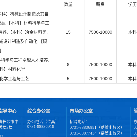
数量
薪资
学历
本科】机械设计制造及其自
械类,【本科】材料科学与工
养,【本科】冶金材料类,
15
7500-10000
本科
械设计制造及自动化,【硕
程
料科学与工程卓越人才培养,
8
7500-10000
本科
本科】材料化学
】化学工程与工艺
5
7500-10000
本科
指导中心
综合办公室
市场办公室
省长沙市中
办公电话（传真）：
招聘电话：
0731-88836918
秀楼3楼
0731-88836891（岳麓山校区）
0
0731-88877434（岳麓山校区）
0
83