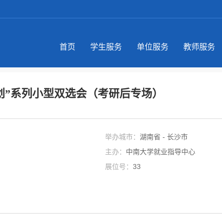
首页
学生服务
单位服务
教师服务
计划”系列小型双选会（考研后专场）
举办城市：
湖南省 - 长沙市
主办：
中南大学就业指导中心
展位号：
33