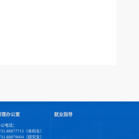
管理办公室
就业指导
办公电话：
731-88877715（本科生）
731-88879604（研究生）