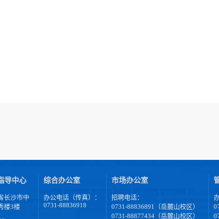
指导中心
综合办公室
市场办公室
省长沙市中
办公电话（传真）：
招聘电话：
0731-88836918
秀楼3楼
0731-88836891（岳麓山校区）
0
0731-88877434（岳麓山校区）
0