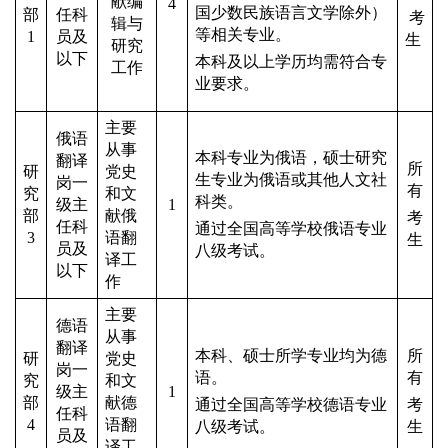
献编
4
国少数民族语言文学除外）
部
任科
考
辑与
等相关专业。
1
员及
生
研究
以下
本科及以上学历均需符合专
工作
业要求。
主要
俄语
从事
本科专业为俄语，硕士研究
翻译
所
研
党史
生专业为俄语或其他人文社
岗一
有
究
和文
科类。
级主
1
部
献俄
考
任科
通过全国高等学校俄语专业
3
语翻
生
员及
八级考试。
译工
以下
作
主要
德语
从事
翻译
本科、硕士所学专业均为德
所
研
党史
岗一
语。
有
究
和文
级主
1
部
献德
通过全国高等学校德语专业
考
任科
4
语翻
八级考试。
生
员及
译工