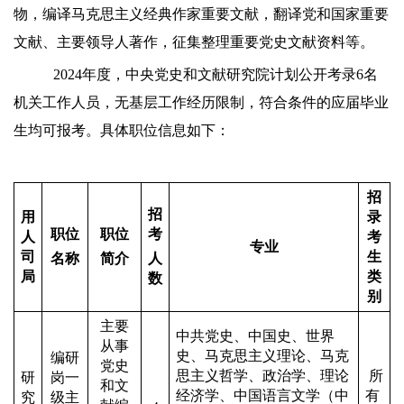
物，编译马克思主义经典作家重要文献，翻译党和国家重要
文献、主要领导人著作，征集整理重要党史文献资料等。
202
4
年度，中央党史和文献研究院计划公开考录6名
机关工作人员，无基层工作经历限制，符合条件的应届毕业
生均可报考。具体职位信息如下：
招
招
用
录
职位
职位
考
人
考
专业
司
生
名称
简介
人
局
类
数
别
主要
中共党史、中国史、世界
从事
史、马克思主义理论、马克
编研
党史
思主义哲学、政治学、理论
所
研
岗一
和文
经济学、中国语言文学（中
有
究
级主