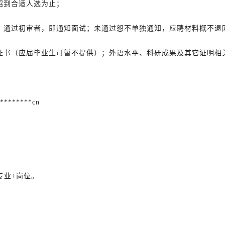
招到合适人选为止；
，通过初审者，即通知面试；未通过恕不单独通知，应聘材料概不退
证书（应届毕业生可暂不提供）；外语水平、科研成果及其它证明相
*******cn
专业+岗位。