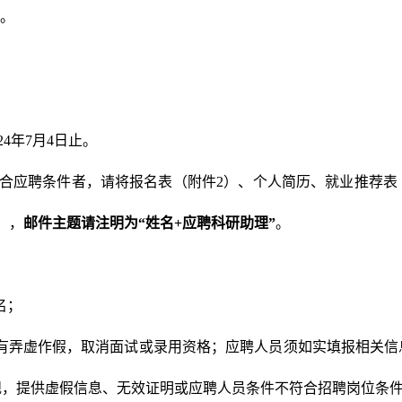
。
4年7月4日止。
符合应聘条件者，请将报名表（附件2）、个人简历、就业推荐
），
邮件主题请注明为
“
姓名
+
应聘科研助理
”
。
名；
有弄虚作假，取消面试或录用资格；应聘人员须如实填报相关信
规，提供虚假信息、无效证明或应聘人员条件不符合招聘岗位条