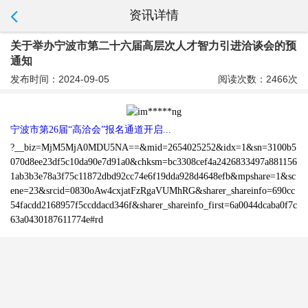
资讯详情
关于举办宁波市第二十六届高层次人才智力引进洽谈会的预
通知
发布时间：2024-09-05
阅读次数：2466次
宁波市第26届“高洽会”报名通道开启...
?__biz=MjM5MjA0MDU5NA==&mid=2654025252&idx=1&sn=3100b5
070d8ee23df5c10da90e7d91a0&chksm=bc3308cef4a2426833497a881156
1ab3b3e78a3f75c11872dbd92cc74e6f19dda928d4648efb&mpshare=1&sc
ene=23&srcid=0830oAw4cxjatFzRgaVUMhRG&sharer_shareinfo=690cc
54facdd2168957f5ccddacd346f&sharer_shareinfo_first=6a0044dcaba0f7c
63a0430187611774e#rd