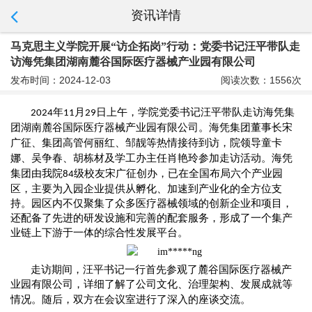
资讯详情
马克思主义学院开展“访企拓岗”行动：党委书记汪平带队走
访海凭集团湖南麓谷国际医疗器械产业园有限公司
发布时间：2024-12-03
阅读次数：1556次
年
月
日上午，学院党委书记汪平带队走访海凭集
2024
11
29
团
湖南麓谷国际医疗器械产业园有限公司。海凭集团董事长宋
广征
、
集团高管何丽红
、
邹靓等热情接待到访，院领导童卡
娜
、
吴争春
、
胡栋材及学
工
办主任肖艳玲参加走访活动。海凭
集团由我院
级校友宋广征创办，已在全国布局
六
个产业园
84
区，主要为入园企业提供从孵化、加速到产业化的全方位支
持。园区内不仅聚集了众多医疗器械领域的创新企业和项目，
还配备了先进的研发设施和完善的配套服务，形成了一个集产
业链上下游于一体的综合性发展平台。
走访期间，汪平书记一行首先参观了麓谷国际医疗器械产
业园有限公司，详细了解了公司文化、治理架构
、
发展成就等
情况。随后，双方在会议室进行了深入的座谈交流。