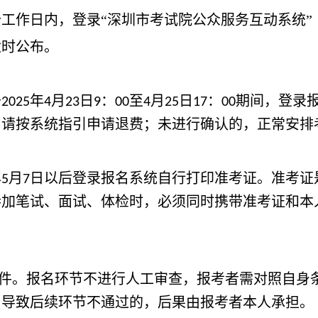
个工作日内，登录“深圳市考试院公众服务互动系统”
时公布。
于
年
月
日
：
至
月
日
：
期间，登录
2025
4
23
9
00
4
25
17
00
，请按系统指引申请退费；未进行确认的，正常安排
年
月
日以后登录报名系统自行打印准考证。准考证
5
7
参加笔试、面试、体检时，必须同时携带准考证和本
件。报名环节不进行人工审查，报考者需对照自身
，导致后续环节不通过的，后果由报考者本人承担。