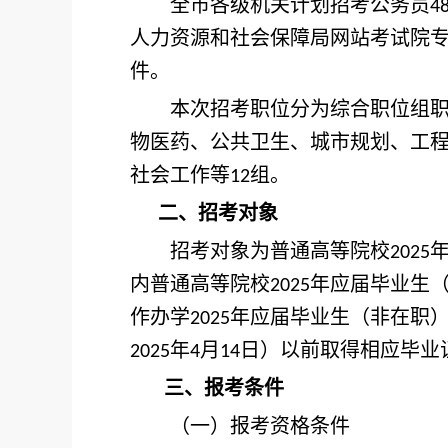
全市各级机关计划招考公务员
4
人力资源和社会保障局网站考试院
件。
本次招考职位分为综合职位组职
物医药、公共卫生、城市规划、工
社会工作等
组。
12
二、招考对象
招考对象为普通高等院校
2025
内普通高等院校
年应届毕业生
2025
作办学
年应届毕业生（非在职
2025
年
月
日）以前取得相应毕业
2025
4
14
三、报考条件
（一）报考资格条件