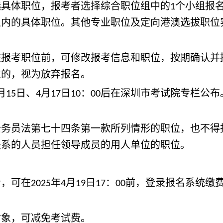
具体职位，报考者选择综合职位组中的
个小组报
1
组内的具体职位。其他专业职位及定向港澳选拔职位
考职位前，可修改报考信息和职位，按期确认并
位的，视为放弃报名。
月
日、
月
日
：
后在深圳市考试院专栏公布
15
4
17
10
00
员法第七十四条第一款所列情形的职位，也不得
关系的人员担任领导成员的用人单位的职位。
，可在
年
月
日
：
前，登录报名系统缴
2025
4
19
17
00
象，可减免考试费。