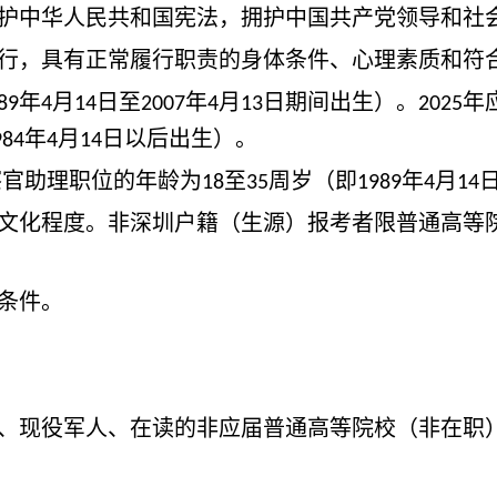
护中华人民共和国宪法，拥护中国共产党领导和社
行，具有正常履行职责的身体条件、心理素质和符
年
月
日至
年
月
日期间出生）。
年
89
4
14
2007
4
13
2025
年
月
日以后出生）。
984
4
14
官助理职位的年龄为
至
周岁（即
年
月
18
35
1989
4
14
文化程度。非深圳户籍（生源）报考者限普通高等
条件。
、现役军人、在读的非应届普通高等院校（非在职
。