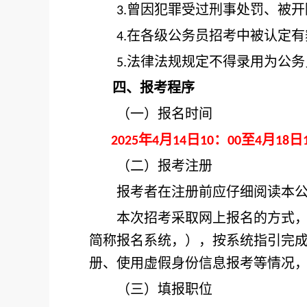
曾因犯罪受过刑事处罚、被开
3.
在各级公务员招考中被认定有
4.
法律法规规定不得录用为公务
5.
四、报考程序
（一）报名时间
年
月
日
：
至
月
日
2025
4
14
10
00
4
18
（二）报考注册
报考者在注册前应仔细阅读本公
本次招考采取网上报名的方式，不
简称报名系统，
），按系统指引完
册、使用虚假身份信息报考等情况
（三）填报职位