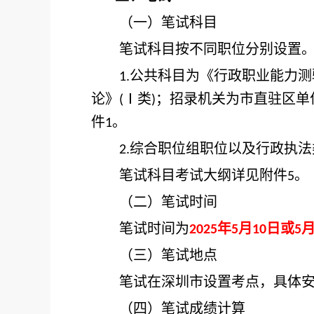
（一）笔试科目
笔试科目按不同职位分别设置
公共科目为《行政职业能力测
1.
论》
Ⅰ类
；招录机关为市直驻区单
(
)
件
。
1
综合职位组职位以及行政执法
2.
笔试科目考试大纲详见附件
。
5
（二）笔试时间
笔试时间为
年
月
日或
2025
5
10
5
（三）笔试地点
笔试在深圳市设置考点，具体安
（四）笔试成绩计算