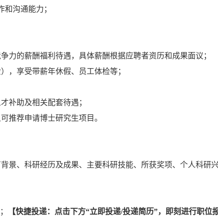
作和沟通能力；
竞争力的薪酬福利待遇，具体薪酬根据应聘者资历和成果面议；
金），享受带薪年休假、员工体检等；
人才补助及相关配套待遇；
组可推荐申请博士研究生项目。
育背景、科研经历及成果、主要科研技能、所获奖项、个人科研
；
【快捷投递：点击下方“立即投递/投递简历”，即刻进行职位