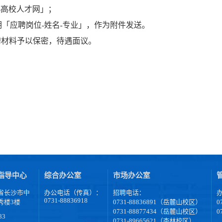
-高校人才网
」；
明「应聘岗位
-
姓名
-
专业」，作为附件发送。
聘材料予以保密，待遇面议。
指导中心
综合办公室
市场办公室
省长沙市中
办公电话（传真）：
招聘电话：
0731-88836918
秀楼3楼
0731-88836891（岳麓山校区）
0
0731-88877434（岳麓山校区）
0
83
0731-89665621（杏林校区）