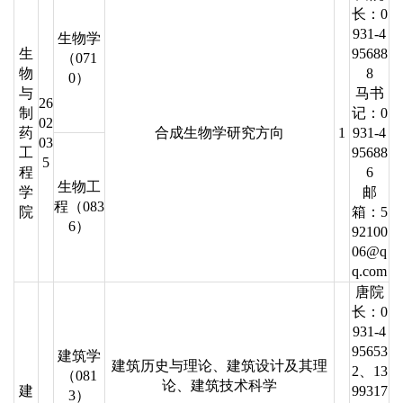
长：0
931-4
生物学
生
95688
（071
物
8
0）
与
马书
26
制
记：0
02
药
合成生物学研究方向
1
931-4
03
工
95688
5
程
6
生物工
学
邮
程（083
院
箱：5
6）
92100
06@q
q.com
唐院
长：0
931-4
95653
建筑学
建筑历史与理论、建筑设计及其理
2、13
（081
论、建筑技术科学
建
99317
3）