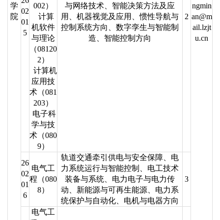
26
学
002）
与网络技术、智能决策方法及应
ngmin
02
院
计算
用、机器视觉及应用、惯性导航与
2
an@m
01
机软件
控制系统方向、数字孪生与智能制
ail.lzjt
5
与理论
造、智能控制方向
u.cn
（08120
2）
计算机
应用技
术（081
203）
电子科
学与技
术（080
9）
轨道交通牵引供电与安全保障、电
26
电气工
力系统运行与智能控制、电工技术
02
程（080
装备与系统、电力电子与电力传
3
01
8）
动、新能源与可再生能源、电力系
6
统保护与自动化、电机与电器方向
电气工