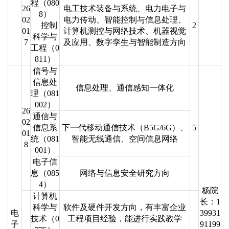
程（080
26
电工技术装备与系统、电力电子与
8）
02
电力传动、智能控制与信息处理、
控制
2
01
计算机测控与网络技术、机器视觉
科学与
7
及应用、数字孪生与智能制造方向
工程（0
811）
信号与
信息处
信息处理、通信感知一体化
理（081
002）
26
通信与
02
信息系
下一代移动通信技术（B5G/6G）、
5
01
统（081
智能无线通信、空间信息网络
8
001）
电子信
息（085
网络与信息安全研究方向
4）
杨院
计算机
长：1
科学与
软件及硬件开发方向，有丰富企业
电
39931
技术（0
工程项目经验，能进行实践教学
子
91199