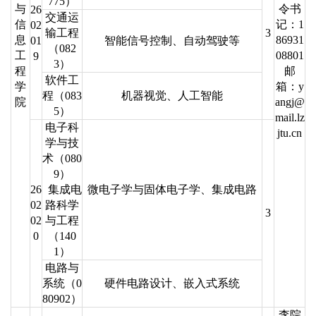
775）
与
令书
26
交通运
信
记：1
02
输工程
3
息
86931
01
智能信号控制、自动驾驶等
（082
工
08801
9
3）
程
邮
软件工
学
箱：y
程（083
机器视觉、人工智能
院
angj@
5）
mail.lz
电子科
jtu.cn
学与技
术（080
9）
26
集成电
微电子学与固体电子学、集成电路
02
路科学
3
02
与工程
0
（140
1）
电路与
系统（0
硬件电路设计、嵌入式系统
80902）
李院