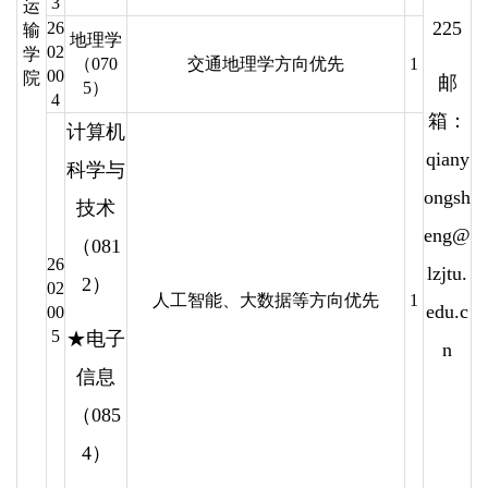
3
运
225
26
输
地理学
02
学
（070
交通地理学方向优先
1
00
院
邮
5）
4
箱：
计算机
qiany
科学与
ongsh
技术
eng@
（081
26
lzjtu.
2）
02
人工智能、大数据等方向优先
1
edu.c
00
5
★电子
n
信息
（085
4）