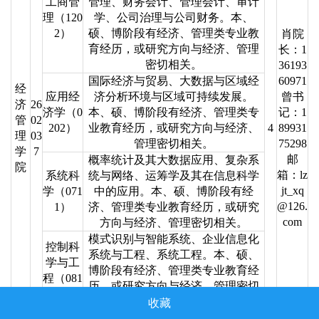
工商管
管理、财务会计、管理会计、审计
理（120
学、公司治理与公司财务。本、
2）
硕、博阶段有经济、管理类专业教
肖院
育经历，或研究方向与经济、管理
长：1
密切相关。
36193
国际经济与贸易、大数据与区域经
60971
经
应用经
济分析环境与区域可持续发展。
曾书
济
26
济学（0
本、硕、博阶段有经济、管理类专
记：1
管
02
202）
业教育经历，或研究方向与经济、
4
89931
理
03
管理密切相关。
75298
学
7
邮
概率统计及其大数据应用、复杂系
院
箱：lz
系统科
统与网络、运筹学及其在信息科学
jt_xq
学（071
中的应用。本、硕、博阶段有经
@126.
1）
济、管理类专业教育经历，或研究
com
方向与经济、管理密切相关。
模式识别与智能系统、企业信息化
控制科
系统与工程、系统工程。本、硕、
学与工
博阶段有经济、管理类专业教育经
程（081
历，或研究方向与经济、管理密切
1）
相关。
收藏
计算机
计算智能与模式识别、计算机视觉