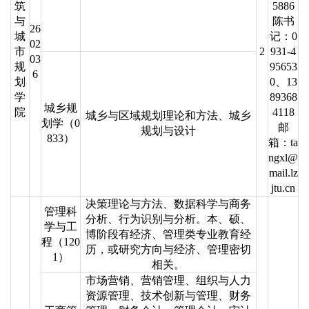
筑
5886
与
陈书
26
城
记：0
02
市
2
931-4
03
规
95653
6
划
0、13
学
89368
城乡规
院
4118
城乡与区域规划理论和方法、城乡
划学（0
邮
规划与设计
833）
箱：ta
ngxl@
mail.lz
jtu.cn
决策理论与方法、数据科学与商务
管理科
分析、行为识别与分析。本、硕、
学与工
博阶段有经济、管理类专业教育经
程（120
历，或研究方向与经济、管理密切
1）
相关。
市场营销、营销管理、组织与人力
资源管理、技术创新与管理、财务