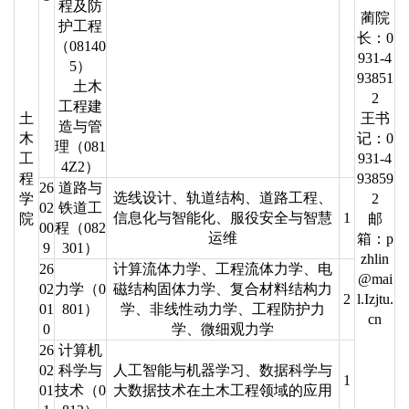
程及防
蔺院
护工程
长：0
（08140
931-4
5）
93851
土木
2
工程建
土
王书
造与管
木
记：0
理（081
工
931-4
4Z2）
程
93859
26
道路与
选线设计、轨道结构、道路工程、
学
2
02
铁道工
信息化与智能化、服役安全与智慧
1
院
邮
00
程（082
运维
箱：p
9
301）
zhlin
26
计算流体力学、工程流体力学、电
@mai
02
力学（0
磁结构固体力学、复合材料结构力
2
l.Izjtu.
01
801）
学、非线性动力学、工程防护力
cn
0
学、微细观力学
26
计算机
02
科学与
人工智能与机器学习、数据科学与
1
01
技术（0
大数据技术在土木工程领域的应用