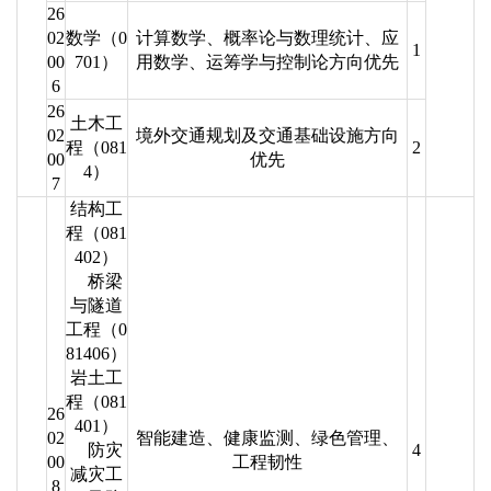
26
02
数学（0
计算数学、概率论与数理统计、应
1
00
701）
用数学、运筹学与控制论方向优先
6
26
土木工
02
境外交通规划及交通基础设施方向
程（081
2
00
优先
4）
7
结构工
程（081
402）
桥梁
与隧道
工程（0
81406）
岩土工
程（081
26
401）
02
智能建造、健康监测、绿色管理、
防灾
4
00
工程韧性
减灾工
8