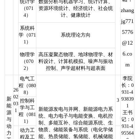
统计学
数据分析与机器学习、统计计算、
（071
资源环境统计、经济统计、社会统
zhang
4）
计、健康统计
jg771
系统科
5776
学（071
系统理论方向
1）
@12
6.co
物理学
高压凝聚态物理、地球物理学、材
（070
料设计、计算机模拟、噪声与振动
m
2）
控制、声学超材料与超表面
李院
电气工
长：0
程（080
26
931-4
8）
02
新
93839
3
控制科
03
能
1
学与工
新能源发电与并网、新能源电力系
1
源
王书
程（081
统、电力电子与电能变换、电机控
与
记：0
1）
制、多能互补、综合能源系统、生
动
931-4
物质、储能装备与系统（电化学储
动力工
力
95564
能、热质储能、氢储能、机械储能
程及工