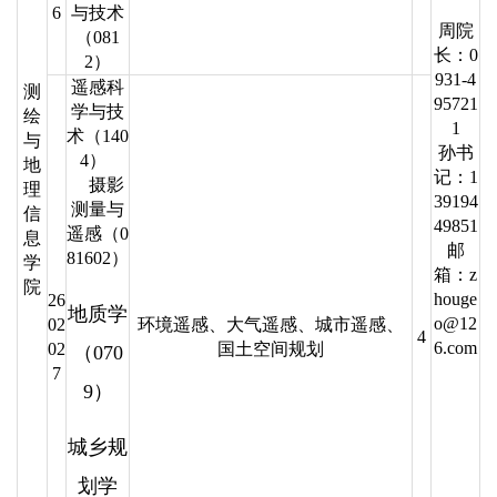
6
与技术
周院
（081
长：0
2）
931-4
遥感科
测
95721
学与技
绘
1
术（140
与
孙书
4）
地
记：1
摄影
理
39194
测量与
信
49851
遥感（0
息
邮
81602）
学
箱：z
院
houge
26
地质学
o@12
02
环境遥感、大气遥感、城市遥感、
4
6.com
02
国土空间规划
（070
7
9）
城乡规
划学