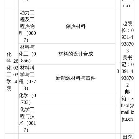
u.cn
动力工
程及工
赵院
程热物
储热材料
长：0
理（080
931-4
7）
93870
材料与
3
化工（0
材料的设计合成
化
吴书
856）
学
26
记：0
化
02
材料科
3
391-4
工
03
学与工
新能源材料与器件
93870
学
4
程（077
2
院
3）
邮
化学（0
箱：z
703）
haol@
化学工
mail.lz
程与技
jtu.cn
术（081
7）
田院