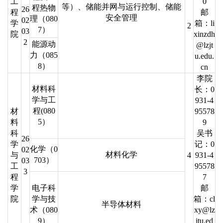
工
0
等）、储能并网与运行控制、储能
程热物
26
程
邮
安全管理
理（080
02
学
箱：li
2
7）
03
院
xinzdh
2
能源动
@lzjt
力（085
u.edu.
8）
cn
李院
材料科
长：0
学与工
931-4
程(080
材
95578
5）
料
9
科
吴书
26
学
记：0
化学（0
02
材料化学
与
4
931-4
703）
03
工
95578
3
程
7
学
电子科
邮
院
学与技
箱：cl
半导体材料
术（080
xy@lz
9）
jtu.ed