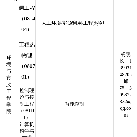
调工程
（0814
人工环境/能源利用/工程热物理
04）
工程热
杨院
物理
环
长：1
境
（0807
39931
与
48205
01）
市
邮
政
箱：3
控制理
工
69872
论与控
程
832@
制工程
智能控制
学
qq.co
（08110
院
m
1）
计算机
科学与