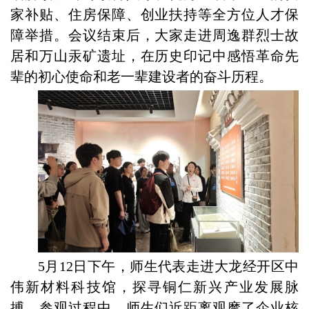
家补贴、住房保障、创业扶持等全方位人才保
障举措。
会议结束后
，大家
走进周逸群烈士故
居
和
万山汞矿遗址
，
在历史印记中感悟革命先
辈的初心使命
和
老一辈建设者
的
奋斗
历程
。
5月12日下午
，师生代表走进大龙经开区中
伟新材料
科技馆
，探寻铜仁新兴产业发展脉
搏。参观过程中，师生们近距离观摩了企业核