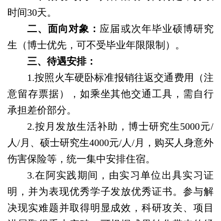
时间
30
天。
二、面向对象：
应届或次年毕业硕博研究
生（博士优先，可不受毕业年限限制）。
三、待遇安排：
1.
按照火车硬卧标准报销往返交通费用（注
意留存票据）
，
如乘坐其他交通工具，需自行
承担差价部分
。
2.
按月发放生活补助，博士研究生
5000
元
/
人
/
月、硕士研究生
4000
元
/
人
/
月
，
购买人身意外
伤害保险等
，
统一集中安排住宿
。
3.
在阿实践期间，由实习单位出具实习证
明，并
为
表现优秀学子发放优秀证书。参与解
决现实难题并取得明显成效，科研攻关、项目