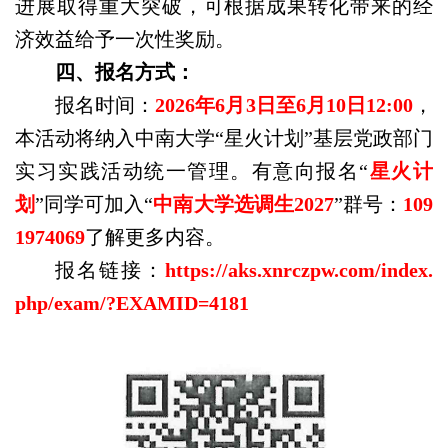
进展取得重大突破，可根据成果转化带来的经
济效益给予一次性奖励。
四、报名方式：
报名时间：
2026
年
6
月
3
日至
6
月
10
日
12:00
，
本活动将纳入中南大学
“
星火计划
”
基层党政部门
实习实践活动统一管理。有意向报名
“
星火计
划
”
同学可加入
“
中南大学选调生
2027
”
群号：
109
1974069
了解更多内容。
报名链接：
https://aks.xnrczpw.com/index.
php/exam/?EXAMID=4181