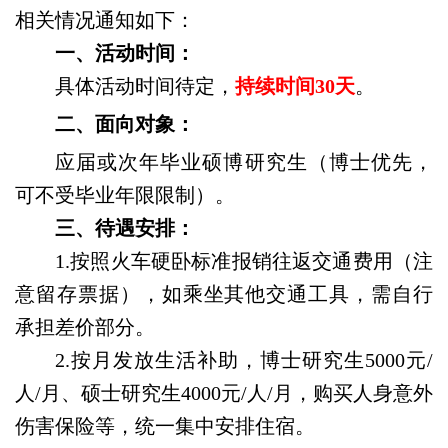
相关情况通知如下：
一、
活动时间：
具体活动时间待定，
持续时间
30
天
。
二、
面向对象：
应届或次年毕业硕博研究生（博士优先，
可不受毕业年限限制）。
三、待遇安排：
1.
按照火车硬卧标准报销往返交通费用（注
意留存票据），如乘坐其他交通工具，需自行
承担差价部分。
2.
按月发放生活补助，博士研究生
5000
元
/
人
/
月、硕士研究生
4000
元
/
人
/
月，购买人身意外
伤害保险等，统一集中安排住宿。