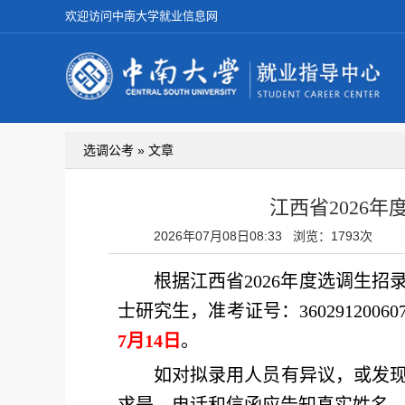
欢迎访问中南大学就业信息网
选调公考 » 文章
江西省2026
2026年07月08日08:33
浏览：1793次
根据江西省
202
6
年
度
选调生招
士研究生，准考证号：
3602912006
7
月
14
日
。
如对拟录用人员有异议
，或发