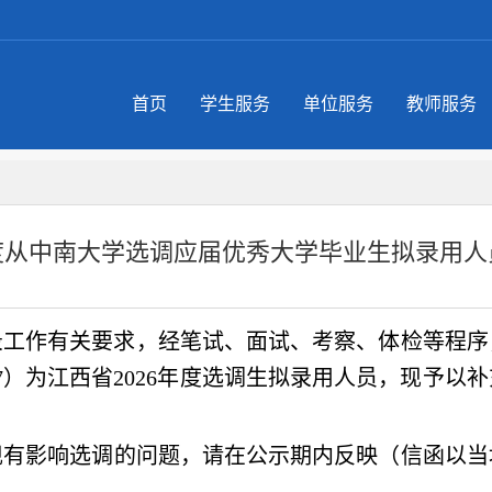
首页
学生服务
单位服务
教师服务
年度从中南大学选调应届优秀大学毕业生拟录用
录工作有关
要求
，
经笔试、面试、考察、体检等程序
07）
为江西省
202
6
年
度
选调生拟录用人员，现
予以补
现有影响选调的问题
，请
在公示期内反映（信函以当