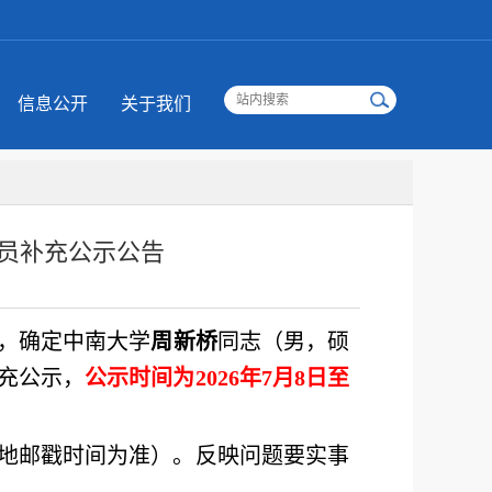
信息公开
关于我们
人员补充公示公告
，
确定
中南大学
周新桥
同志
（男，硕
充
公示，
公示时间为
202
6
年
7
月
8
日至
地邮戳时间为准）。反映问题要实事