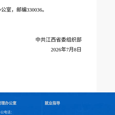
办公室
，邮编
330036
。
中共江西省委组织部
202
6
年
7
月
8
日
管理办公室
就业指导
办公电话：