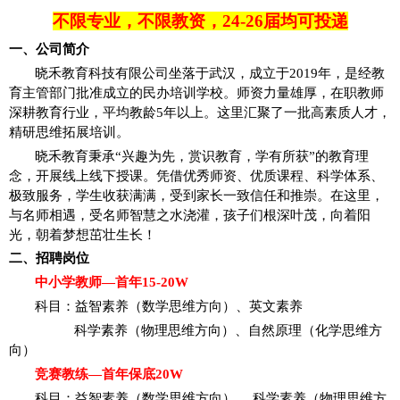
不限专业，不限教资，
24-26届均可投递
一、公司简介
晓禾教育科技有限公司坐落于武汉，成立于
2019年，是经教
育主管部门批准成立的民办培训学校。师资力量雄厚，在职教师
深耕教育行业，平均教龄5年以上。这里汇聚了一批高素质人才，
精研思维拓展培训。
晓禾教育秉承
“兴趣为先，赏识教育，学有所获”的教育理
念，开展线上线下授课。凭借优秀师资、优质课程、科学体系、
极致服务，学生收获满满，受到家长一致信任和推崇。在这里，
与名师相遇，受名师智慧之水浇灌，孩子们根深叶茂，向着阳
光，朝着梦想茁壮生长！
二、招聘岗位
中小学教师
—首年1
5-20
W
科目：益智素养（数学思维方向）、英文素养
科学素养（物理思维方向）、自然原理（化学思维方
向）
竞赛教练
—首年保底2
0
W
科目：益智素养（数学思维方向）、
科学素养（物理思维方