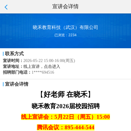
宣讲会详情
晓禾教育科技（武汉）有限公司
已浏览：2234
联系方式
宣讲时间：
2026-05-22 15:00-16:00(周五)
宣讲地址：
线上宣讲，点击进入
招聘部门电话：
1****694516
宣讲会详情
【
好老师
在晓禾
】
晓禾教育
202
6
届校园招聘
线上宣讲会：
5月22日（周五）15:00
腾讯会议：
895-444-544