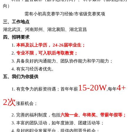
向）
需有小初高竞赛学习经验
/市省级竞赛奖项
三、
工作地点
湖北武汉、河南郑州、湖北襄阳
、
湖北宜昌
四、
招聘要求
1.
本科及以上学历，
2
4-26
届毕业生；
2.
专业不限，可入职后考取教资；
3. 具备良好的沟通能力、团队协作能力和学习能力；
4. 有实习经历者优先。
五、我们为你提供
1
5
-
20W
4+
1. 有竞争力的薪资待遇；首年年薪
,每年
2
次
涨薪机会；
2. 完善的福利制度，包括
六险一金、年终奖、带薪年假等；
3. 丰富的团队活动，如年度旅游、团建活动等；
4. 良好的职业发展平台，提供内部晋升机会；